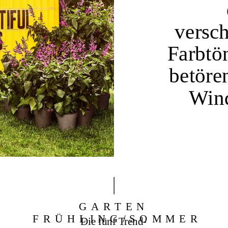
versch
Farbtö
betöre
Wind
GARTEN 
FRÜHLING/SOMMER
Die fünf Trend-