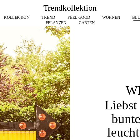
Trendkollektion
 KOLLEKTION
TREND
FEEL GOOD
WOHNEN
BL
PFLANZEN
GARTEN
W
Liebst
bunte
leucht