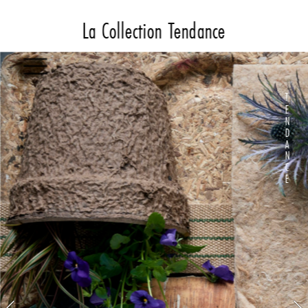
La Collection Tendance
T
E
N
D
A
N
C
E 