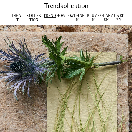
Trendkollektion
INHAL
KOLLEK
TREND
HOW TO
WOHNE
BLUME
PFLANZ
GART
T
TION
N
N
EN
EN