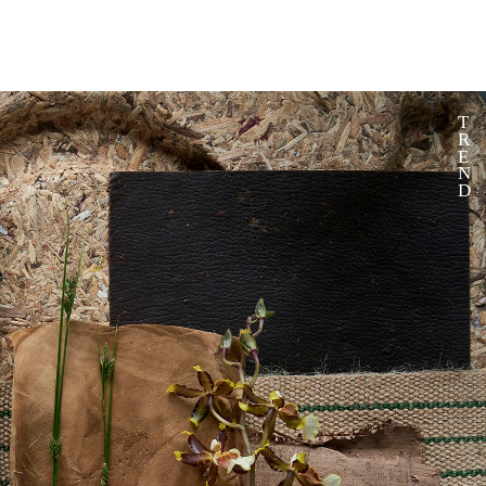
T
R
E
N
D 