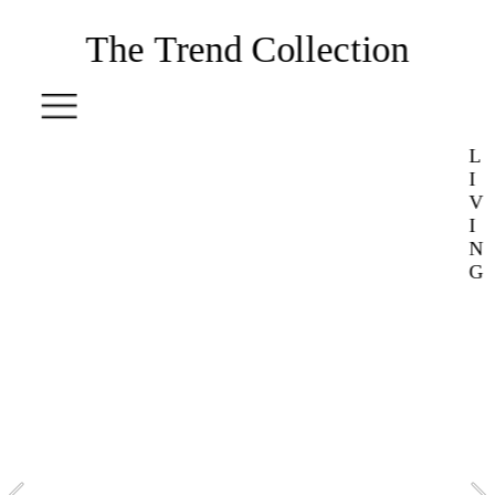
The Trend Collection
L
I
V
I
COLLEC
N
G
TION