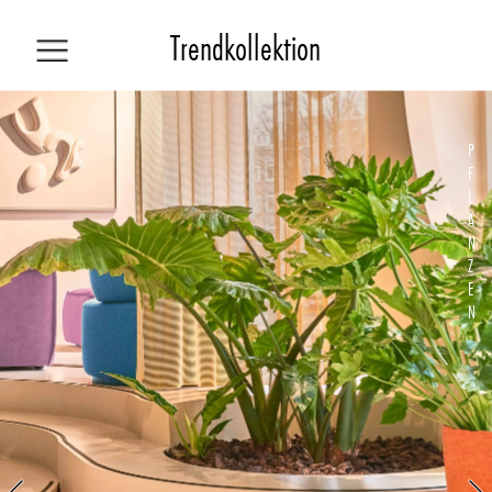
Trendk
ollekti
on
INHALT
P
F
L
A
KOLLEKTION
N
Z
E
TREND
N
HOW TO
WOHNEN