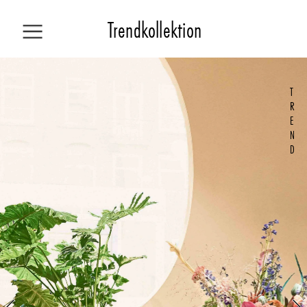
Trendkollekti
on
T
INHALT
R
E
N
KOLLEKTION
D
TREND
HOW TO
WOHNEN